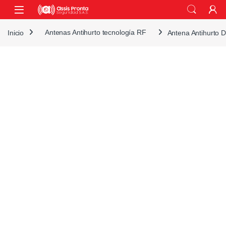
Skip to navigation
Skip to content
Inicio
Antenas Antihurto tecnología RF
Antena Antihurto 