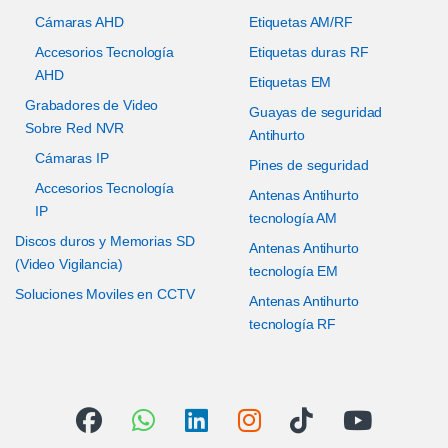
Cámaras AHD
Etiquetas AM/RF
Accesorios Tecnología
Etiquetas duras RF
AHD
Etiquetas EM
Grabadores de Video
Guayas de seguridad
Sobre Red NVR
Antihurto
Cámaras IP
Pines de seguridad
Accesorios Tecnología
Antenas Antihurto
IP
tecnología AM
Discos duros y Memorias SD
Antenas Antihurto
(Video Vigilancia)
tecnología EM
Soluciones Moviles en CCTV
Antenas Antihurto
tecnología RF