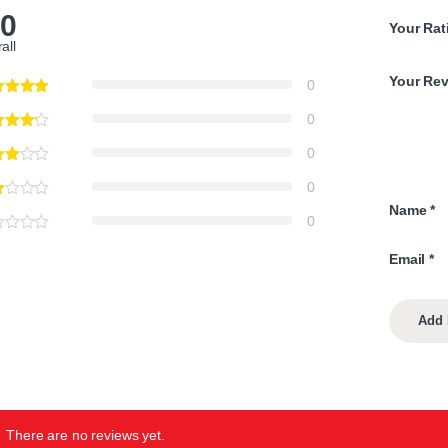
.0
Your Rat
all
Your Re
0
0
0
0
Name
*
0
Email
*
There are no reviews yet.