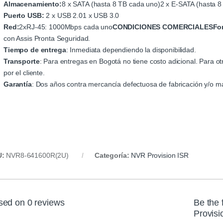
Almacenamiento:
8 x SATA (hasta 8 TB cada uno)2 x E-SATA (hasta 8
Puerto USB:
2 x USB 2.01 x USB 3.0
Red:
2xRJ-45: 1000Mbps cada uno
CONDICIONES COMERCIALES
Fo
con Assis Pronta Seguridad.
Tiempo de entrega
: Inmediata dependiendo la disponibilidad.
Transporte
: Para entregas en Bogotá no tiene costo adicional. Para o
por el cliente.
Garantía
: Dos años contra mercancía defectuosa de fabricación y/o ma
U:
NVR8-641600R(2U)
Categoría:
NVR Provision ISR
sed on 0 reviews
Be the 
Provis