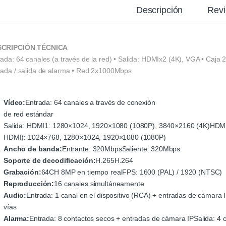
Descripción
Rev
SCRIPCIÓN TÉCNICA
ada: 64 canales (a través de la red) • Salida: HDMIx2 (4K), VGA • Caja 
rada / salida de alarma • Red 2x1000Mbps
Vídeo:
Entrada: 64 canales a través de conexión
de red estándar
Salida: HDMI1: 1280×1024, 1920×1080 (1080P), 3840×2160 (4K)HDM
HDMI): 1024×768, 1280×1024, 1920×1080 (1080P)
Ancho de banda:
Entrante: 320MbpsSaliente: 320Mbps
Soporte de decodificación:
H.265H.264
Grabación:
64CH 8MP en tiempo realFPS: 1600 (PAL) / 1920 (NTSC)
Reproducción:
16 canales simultáneamente
Audio:
Entrada: 1 canal en el dispositivo (RCA) + entradas de cámara I
vías
Alarma:
Entrada: 8 contactos secos + entradas de cámara IPSalida: 4 