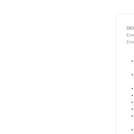
DE
Entr
Ent