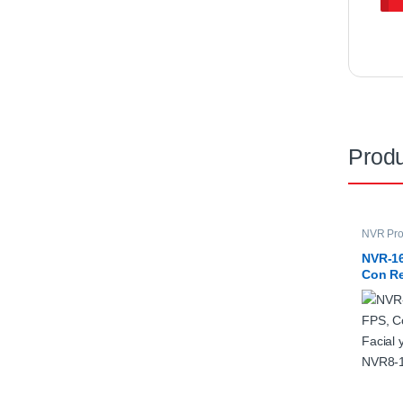
Produ
NVR Pro
NVR-16
Con Re
y POE,
16400