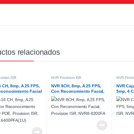
ctos relacionados
vision ISR
NVR Provision ISR
NVR Provi
 CH, 8mp, A 25 FPS,
NVR 8CH, 8mp, A 25 FPS,
NVR Caja
conocimiento Facial
Con Reconomiento Facial,
5mp, 4 C
 Provision ISR, NVR8-
Provision ISR, NVR8-
NVR5-41
PFA(1U)
8200FA