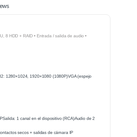
iews
2U, 8 HDD + RAID • Entrada / salida de audio •
I2: 1280×1024, 1920×1080 (1080P)VGA (espejo
PSalida: 1 canal en el dispositivo (RCA)Audio de 2
contactos secos + salidas de cámara IP