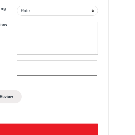
ing
view