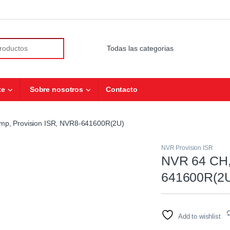
r:
te
Sobre nosotros
Contacto
mp, Provision ISR, NVR8-641600R(2U)
NVR Provision ISR
NVR 64 CH,
641600R(2
Add to wishlist