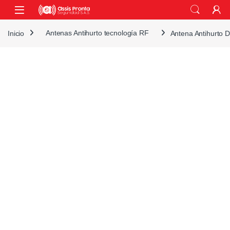
Skip to navigation
Skip to content
Inicio
Antenas Antihurto tecnología RF
Antena Antihurto 