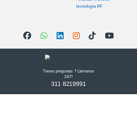
tecnología RF
Tienes preguntas ? Llamanos
24/7!
311 8219991