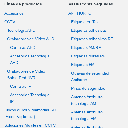
Línea de productos
Assis Pronta Seguridad
Accesorios
ANTIHURTO
CCTV
Etiqueta en Tela
Tecnología AHD
Etiquetas adhesivas
Grabadores de Video AHD
Etiquetas adhesivas RF
Cámaras AHD
Etiquetas AM/RF
Accesorios Tecnología
Etiquetas duras RF
AHD
Etiquetas EM
Grabadores de Video
Guayas de seguridad
Sobre Red NVR
Antihurto
Cámaras IP
Pines de seguridad
Accesorios Tecnología
Antenas Antihurto
IP
tecnología AM
Discos duros y Memorias SD
Antenas Antihurto
(Video Vigilancia)
tecnología EM
Soluciones Moviles en CCTV
Antenas Antihurto