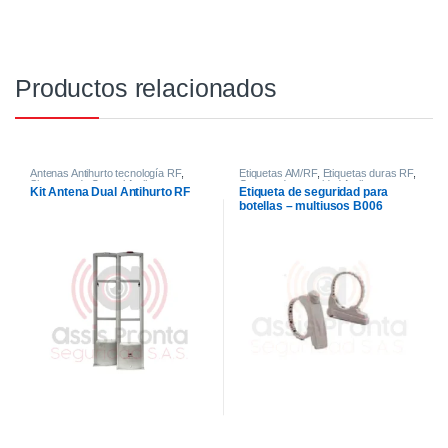
Productos relacionados
Antenas Antihurto tecnología RF
,
Etiquetas AM/RF
,
Etiquetas duras RF
,
Sistemas de Control Antihurto
Guayas de seguridad Antihurto
,
Kit Antena Dual Antihurto RF
Etiqueta de seguridad para
Sistemas de Control Antihurto
botellas – multiusos B006