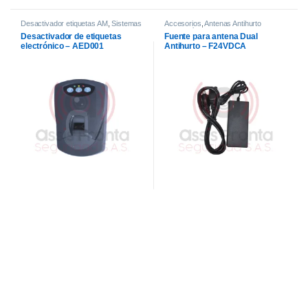
Desactivador etiquetas AM
,
Sistemas
Accesorios
,
Antenas Antihurto
de Control Antihurto
tecnología AM
,
Sistemas de Control
Desactivador de etiquetas
Fuente para antena Dual
Antihurto
electrónico – AED001
Antihurto – F24VDCA