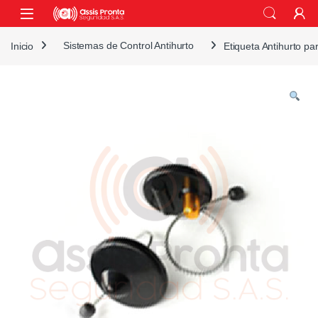
Skip to navigation
Skip to content
Inicio
Sistemas de Control Antihurto
Etiqueta Antihurto pa