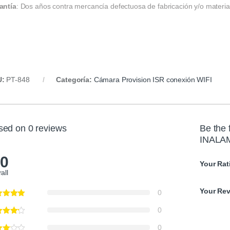
antía
: Dos años contra mercancía defectuosa de fabricación y/o materia
U:
PT-848
Categoría:
Cámara Provision ISR conexión WIFI
sed on 0 reviews
Be the 
INALAM
.0
Your Rat
all
Your Re
0
0
0