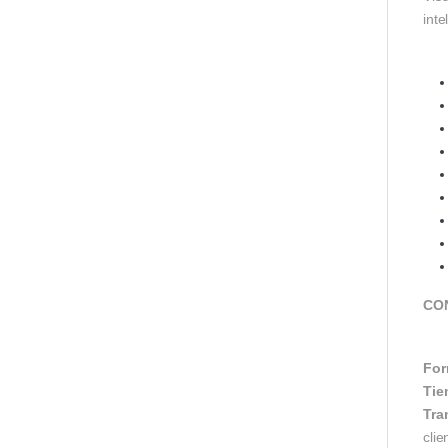
inte
CO
For
Tie
Tra
clie