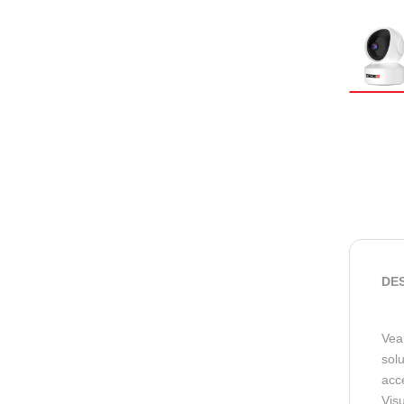
DE
Vea
solu
acc
Visu