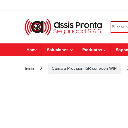
Skip to navigation
Skip to content
Search fo
Home
Soluciones
Productos
Sopor
Inicio
Cámara Provision ISR conexión WIFI