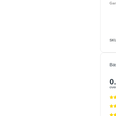
Gar
SK
Ba
0
over