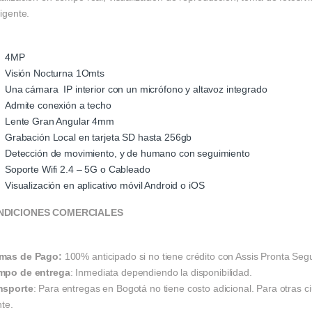
ligente.
4MP
Visión Nocturna 1Omts
Una cámara IP interior con un micrófono y altavoz integrado
Admite conexión a techo
Lente Gran Angular 4mm
Grabación Local en tarjeta SD hasta 256gb
Detección de movimiento, y de humano con seguimiento
Soporte Wifi 2.4 – 5G o Cableado
Visualización en aplicativo móvil Android o iOS
NDICIONES COMERCIALES
mas de Pago:
100% anticipado si no tiene crédito con Assis Pronta Seg
mpo de entrega
: Inmediata dependiendo la disponibilidad.
nsporte
: Para entregas en Bogotá no tiene costo adicional. Para otras c
nte.