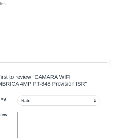
les.
first to review “CAMARA WIFI
BRICA 4MP PT-848 Provision ISR”
ing
view