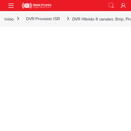
Skip to navigation
Skip to content
Inicio
DVR Provision ISR
DVR Hibrido 8 canales, 8mp, P