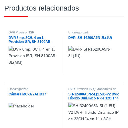
Productos relacionados
DVR Provision ISR
Uncategorized
DVR 8mp, 8CH, 4 en 1,
DVR- SH-16200A5N-8L(1U)
Provision ISR, SH-8100A5-
8L(MM)
Uncategorized
DVR Provision ISR
,
Grabadores de
Video AHD
,
Tecnología AHD
Cámara MC-392AHD37
SH-32400A5N-5L(1.5U)-V2 DVR
Híbrido Dinámico IP de 32CH “4
en 1” + 8CH