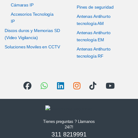
Cámaras IP
Pines de seguridad
Accesorios Tecnología
Antenas Antihurto
IP
tecnología AM
Discos duros y Memorias SD
Antenas Antihurto
(Video Vigilancia)
tecnología EM
Soluciones Moviles en CCTV
Antenas Antihurto
tecnología RF
Tienes preguntas ? Llamanos
24/7!
311 8219991