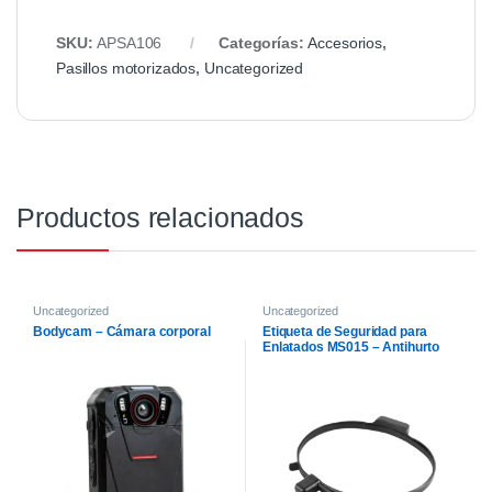
SKU:
APSA106
Categorías:
Accesorios
,
Pasillos motorizados
,
Uncategorized
Productos relacionados
Uncategorized
Uncategorized
Bodycam – Cámara corporal
Etiqueta de Seguridad para
Enlatados MS015 – Antihurto
para Productos en Latas 58 kHz
/ 8.2 MHz