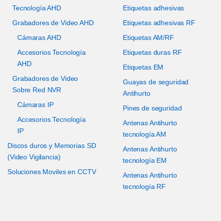
Tecnología AHD
Etiquetas adhesivas
Grabadores de Video AHD
Etiquetas adhesivas RF
Cámaras AHD
Etiquetas AM/RF
Accesorios Tecnología
Etiquetas duras RF
AHD
Etiquetas EM
Grabadores de Video
Guayas de seguridad
Sobre Red NVR
Antihurto
Cámaras IP
Pines de seguridad
Accesorios Tecnología
Antenas Antihurto
IP
tecnología AM
Discos duros y Memorias SD
Antenas Antihurto
(Video Vigilancia)
tecnología EM
Soluciones Moviles en CCTV
Antenas Antihurto
tecnología RF