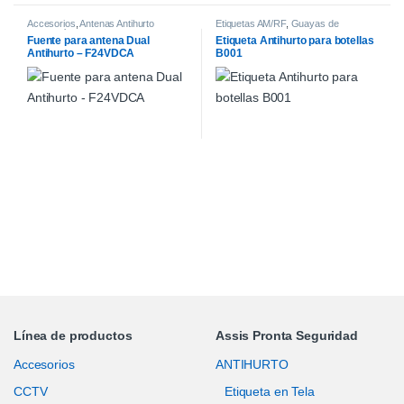
Accesorios
,
Antenas Antihurto
Etiquetas AM/RF
,
Guayas de
tecnología AM
,
Sistemas de Control
seguridad Antihurto
,
Sistemas de
Fuente para antena Dual
Etiqueta Antihurto para botellas
Antihurto
Control Antihurto
Antihurto – F24VDCA
B001
Línea de productos
Assis Pronta Seguridad
Accesorios
ANTIHURTO
CCTV
Etiqueta en Tela