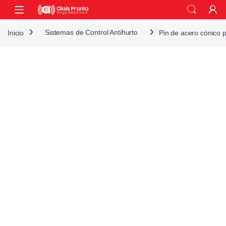
Skip to navigation
Skip to content
Inicio
Sistemas de Control Antihurto
Pin de acero cónico 