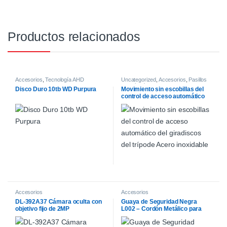
Productos relacionados
Accesorios
,
Tecnología AHD
Uncategorized
,
Accesorios
,
Pasillos
motorizados
Disco Duro 10tb WD Purpura
Movimiento sin escobillas del
control de acceso automático
del giradiscos del trípode Acero
inoxidable
Accesorios
Accesorios
DL-392A37 Cámara oculta con
Guaya de Seguridad Negra
objetivo fijo de 2MP
L002 – Cordón Metálico para
Sistemas Antihurto