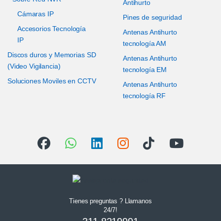
Antihurto
Cámaras IP
Pines de seguridad
Accesorios Tecnología
Antenas Antihurto
IP
tecnología AM
Discos duros y Memorias SD
Antenas Antihurto
(Video Vigilancia)
tecnología EM
Soluciones Moviles en CCTV
Antenas Antihurto
tecnología RF
Tienes preguntas ? Llamanos
24/7!