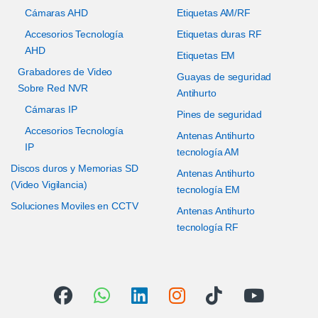
Cámaras AHD
Etiquetas AM/RF
Accesorios Tecnología
Etiquetas duras RF
AHD
Etiquetas EM
Grabadores de Video
Guayas de seguridad
Sobre Red NVR
Antihurto
Cámaras IP
Pines de seguridad
Accesorios Tecnología
Antenas Antihurto
IP
tecnología AM
Discos duros y Memorias SD
Antenas Antihurto
(Video Vigilancia)
tecnología EM
Soluciones Moviles en CCTV
Antenas Antihurto
tecnología RF