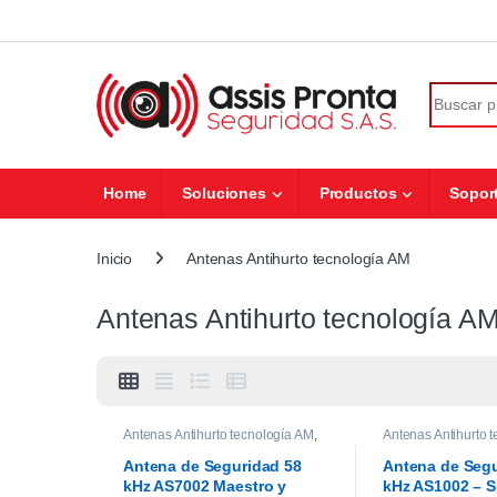
Skip to navigation
Skip to content
Search fo
Home
Soluciones
Productos
Sopor
Inicio
Antenas Antihurto tecnología AM
Antenas Antihurto tecnología A
Antenas Antihurto tecnología AM
,
Antenas Antihurto 
Sistemas de Control Antihurto
Antena de Seguridad 58
Antena de Seg
kHz AS7002 Maestro y
kHz AS1002 – S