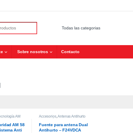
r:
te
Sobre nosotros
Contacto
M
tecnología AM
Accesorios
,
Antenas Antihurto
tecnología AM
,
Sistemas de
Control Antihurto
uridad AM 58
Fuente para antena Dual
istema Anti
Antihurto – F24VDCA