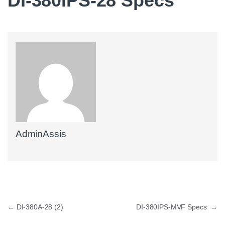
DI-380IPS-28 Specs
AdminAssis
Navegación de entradas
←
DI-380A-28 (2)
DI-380IPS-MVF Specs
→