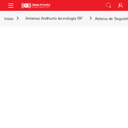
Skip to navigation
Skip to content
Inicio
Antenas Antihurto tecnología RF
Antena de Segurid