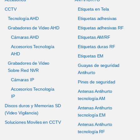
CCTV
Etiqueta en Tela
Tecnología AHD
Etiquetas adhesivas
Grabadores de Video AHD
Etiquetas adhesivas RF
Cámaras AHD
Etiquetas AM/RF
Accesorios Tecnología
Etiquetas duras RF
AHD
Etiquetas EM
Grabadores de Video
Guayas de seguridad
Sobre Red NVR
Antihurto
Cámaras IP
Pines de seguridad
Accesorios Tecnología
Antenas Antihurto
IP
tecnología AM
Discos duros y Memorias SD
Antenas Antihurto
(Video Vigilancia)
tecnología EM
Soluciones Moviles en CCTV
Antenas Antihurto
tecnología RF