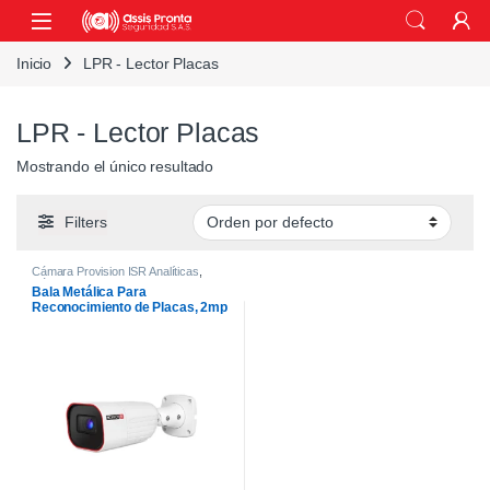
Skip to navigation
Skip to content
Inicio
LPR - Lector Placas
LPR - Lector Placas
Mostrando el único resultado
Filters
Cámara Provision ISR Analíticas
,
Cámara provision isr tipo Bala
,
LPR -
Bala Metálica Para
Lector Placas
Reconocimiento de Placas, 2mp
IR 40m, Lente de 2.8 POE,
Provision ISR I6-320LPR-MVF1