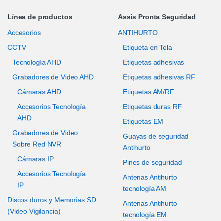
Línea de productos
Assis Pronta Seguridad
Accesorios
ANTIHURTO
CCTV
Etiqueta en Tela
Tecnología AHD
Etiquetas adhesivas
Grabadores de Video AHD
Etiquetas adhesivas RF
Cámaras AHD
Etiquetas AM/RF
Accesorios Tecnología
Etiquetas duras RF
AHD
Etiquetas EM
Grabadores de Video
Guayas de seguridad
Sobre Red NVR
Antihurto
Cámaras IP
Pines de seguridad
Accesorios Tecnología
Antenas Antihurto
IP
tecnología AM
Discos duros y Memorias SD
Antenas Antihurto
(Video Vigilancia)
tecnología EM